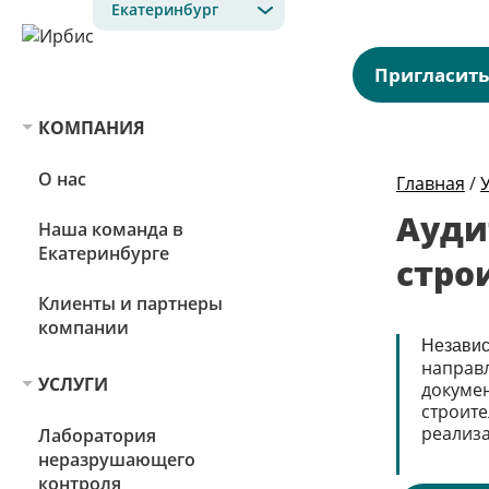
Екатеринбург
Пригласить
КОМПАНИЯ
О нас
Главная
/
Ауди
Наша команда в
Екатеринбурге
стро
Клиенты и партнеры
компании
Независ
напра
УСЛУГИ
докуме
строит
реализа
Лаборатория
неразрушающего
контроля