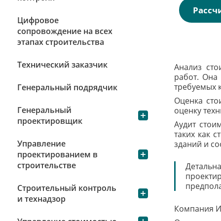
Рассч
Цифровое
сопровождение на всех
этапах строительства
Технический заказчик
Анализ сто
работ. Она
требуемых 
Генеральный подрядчик
Оценка сто
Генеральный
оценку техн
проектировщик
Аудит стоим
таких как с
Управление
зданий и со
проектированием в
строительстве
Детальн
проект
предпол
Строительный контроль
и технадзор
Компания И