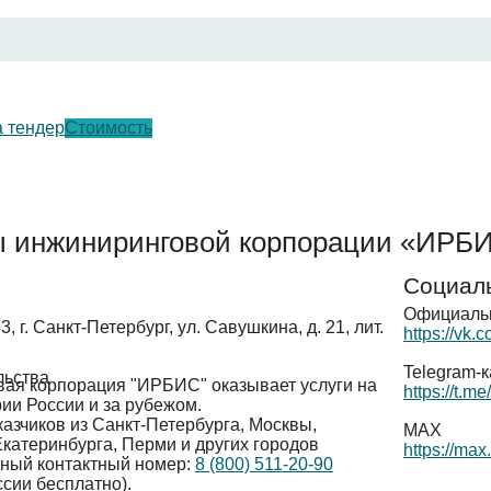
а тендер
Стоимость
ы инжиниринговой корпорации «ИРБИ
Социал
Официальн
, г. Санкт-Петербург, ул. Савушкина, д. 21, лит.
https://vk.
Telegram-
льства
ая корпорация "ИРБИС" оказывает услуги на
https://t.m
рии России и за рубежом
.
азчиков из Санкт-Петербурга, Москвы,
MAX
катеринбурга, Перми и других городов
https://ma
иный контактный номер:
8 (800) 511-20-90
ссии бесплатно).