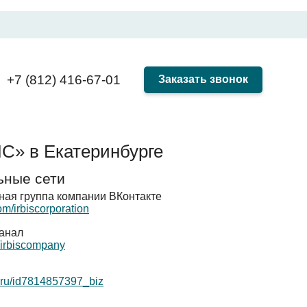
+7 (812) 416-67-01
Заказать звонок
С» в Екатеринбурге
ьные сети
ая группа компании ВКонтакте
com/irbiscorporation
канал
e/irbiscompany
x.ru/id7814857397_biz