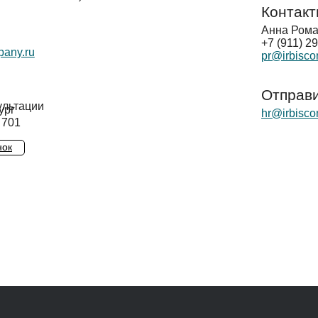
Контак
Анна Рома
+7 (911) 2
pany.ru
pr@irbisco
Отправ
ультации
ург
hr@irbisco
 701
нок