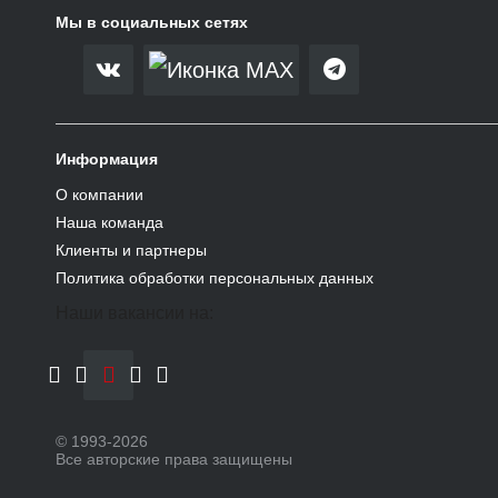
сооружений
Мы в социальных сетях
Конструктивные
расчёты
Юридическое
сопровождение
строительства,
консультации
Информация
Промышленное
строительство
О компании
Агропромышленные
Наша команда
комплексы
Клиенты и партнеры
Проекты
Политика обработки персональных данных
Новости
Наши вакансии на:
Контакты
Документы
Вопрос-ответ
Академия Ирбис
Работа в Ирбис
© 1993-
2026
Все авторские права защищены