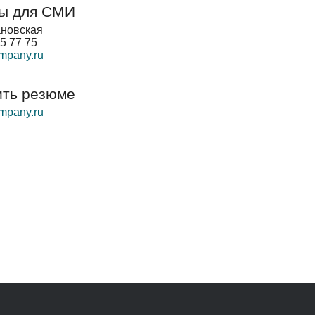
ты для СМИ
новская
95 77 75
mpany.ru
ить резюме
mpany.ru