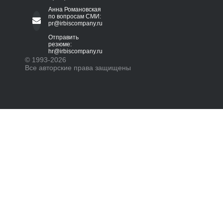
Анна Романовская
по вопросам СМИ:
pr@irbiscompany.ru
Отправить
резюме:
hr@irbiscompany.ru
© 1993-
2026
Все авторские права защищены