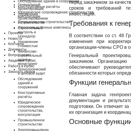
Обследование зданий и сооружений
перед заказчиком за качес
Генеральный
Конструктивные расчёты
сроков и требований тех
проектировщик
Юридическое сопровождение строительства,
инвестиций.
Управление
консультации
проектированием
Требования к ген
Промышленное строительство
в строительстве
Агропромышленные комплексы
Строительный
контроль и
Проекты
В соответствии со ст. 48 
технадзор
Новости
изменения при корректи
Управление
Контакты
стоимостью
организации-члены СРО в о
Документы
Финансово-
Вопрос-ответ
Генеральный проектиров
строительный
аудит и
Академия Ирбис
заказчиком. Организацию 
мониторинг
Работа в Ирбис
обеспечивают руководит
Технологический
Заказать звонок
обязанности которых опреде
и ценовой аудит
Обследование
Функции генераль
зданий и
сооружений
Конструктивные
Главная задача генпрое
расчёты
документации и результа
Юридическое
подготовки. Он отвечает за
сопровождение
строительства,
их организация и координа
консультации
Основные функции
Промышленное
строительство
Агропромышленные