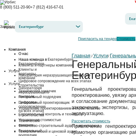
8 (800) 511-20-90
+7 (812) 416-67-01
Ека
Екатеринбург
Заказать звонок
Пригласить на тендер
Стоимость
Компания
Компания
О нас
О нас
Главная
Услуги
Генеральн
/
/
Наша команда в
Наша команда в Екатеринбурге
Генеральный
Екатеринбурге
Клиенты и партнеры компании
Клиенты и
Услуги
Екатеринбур
партнеры
Лаборатория неразрушающего контроля
компании
Цифровое сопровождение на всех этапах
Услуги
строительства
Лаборатория
Генеральный проектиров
Технический заказчик
неразрушающего
проектированию, увязку ар
контроля
Генеральный подрядчик
и согласование документац
Цифровое
Генеральный проектировщик
сопровождение
заключения экспертизы, р
Управление проектированием в строительстве
на всех этапах
эксплуатацию.
Строительный контроль и технадзор
строительства
Управление стоимостью
Технический
Рассчитать стоимость
заказчик
Финансово-строительный аудит и мониторинг
Привлечение генпроектир
Генеральный
Технологический и ценовой аудит
грамотную организацию ра
подрядчик